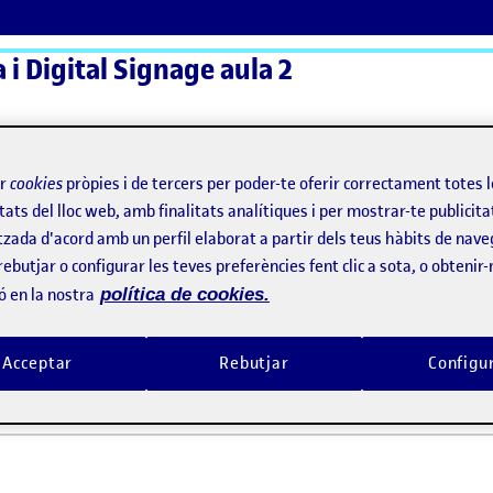
a i Digital Signage aula 2
ActiFolios
Aj
ir
cookies
pròpies i de tercers per poder-te oferir correctament totes 
tats del lloc web, amb finalitats analítiques i per mostrar-te publicita
tzada d'acord amb un perfil elaborat a partir dels teus hàbits de nave
!
rebutjar o configurar les teves preferències fent clic a sota, o obtenir
ó en la nostra
política de cookies.
 benvingudes!
Acceptar
Rebutjar
Configu
2021 11:10 pm