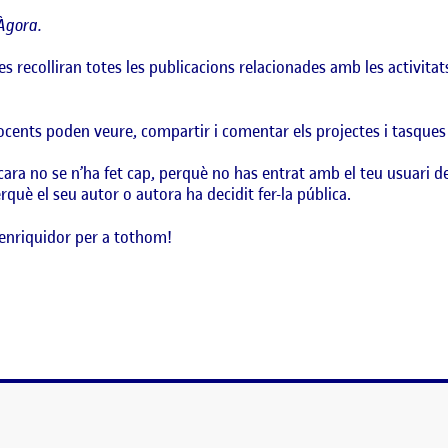
Àgora.
es recolliran totes les publicacions relacionades amb les activita
docents poden veure, compartir i comentar els projectes i tasques
ara no se n’ha fet cap, perquè no has entrat amb el teu usuari d
què el seu autor o autora ha decidit fer-la pública.
enriquidor per a tothom!