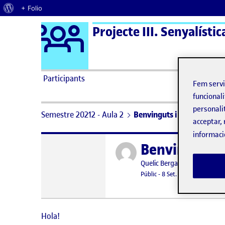
Quant al WordPress
+ Folio
Logo Ágora
Projecte III. Senyalístic
Saltar al contingut
Participants
Fem serv
funcionali
personali
Semestre 20212 - Aula 2
Benvinguts i benvingudes
acceptar, 
informaci
Benvinguts i
Publicat per
Publicat per
Quelic Berga Carreras
Visibilitat:
Data de publicació
8 setembre, 
Públic
-
8 Set. 2021
Hola!