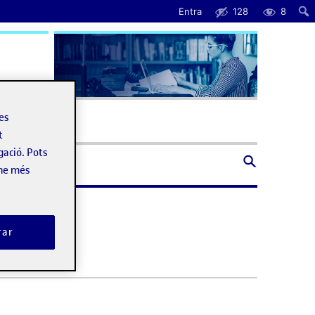
Entra
128
8
uda
les
t
gació. Pots
-ne més
rar