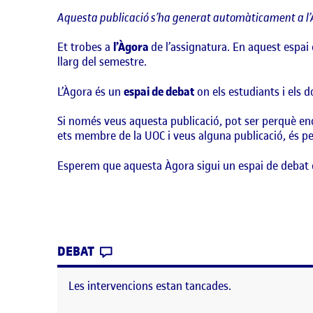
Aquesta publicació s’ha generat automàticament a l’
Et trobes a
l’Àgora
de l’assignatura. En aquest espai 
llarg del semestre.
L’Àgora és un
espai de debat
on els estudiants i els 
Si només veus aquesta publicació, pot ser perquè enc
ets membre de la UOC i veus alguna publicació, és per
Esperem que aquesta Àgora sigui un espai de debat 
CONTRIBUTION
0
EL BENVINGUTS I BENVINGUDES!
DEBAT
Les intervencions estan tancades.