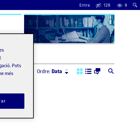
Entra
128
8
uda
les
t
gació. Pots
Ordre:
Descendent
Ordre:
Data
-ne més
rar
arcelona