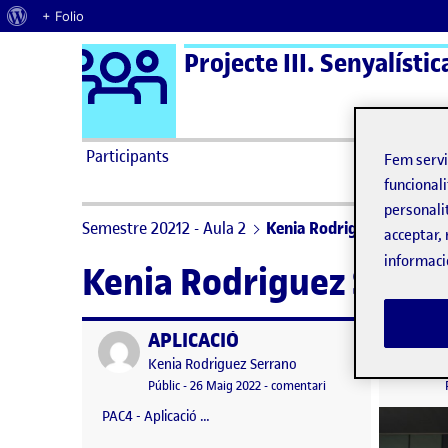
Quant al WordPress
+ Folio
Logo Ágora
Projecte III. Senyalístic
Saltar al contingut
Participants
Fem serv
funcionali
personali
Semestre 20212 - Aula 2
Kenia Rodriguez Serrano
acceptar, 
informaci
Kenia Rodriguez Serra
APLICACIÓ
Publicat per
Publicat 
Publicat per
Kenia Rodriguez Serrano
Visibilitat:
Data de publicació
27 maig, 2022 8:49 pm
el APLICACIÓ
Públic
-
26 Maig 2022
-
comentari
PAC4 - Aplicació …