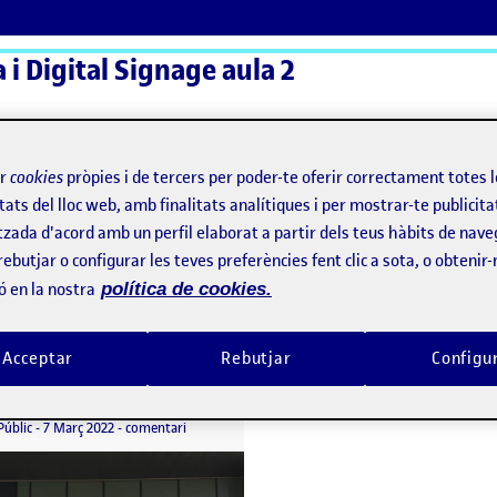
a i Digital Signage aula 2
ActiFolios
Aj
ir
cookies
pròpies i de tercers per poder-te oferir correctament totes 
tats del lloc web, amb finalitats analítiques i per mostrar-te publicita
tzada d'acord amb un perfil elaborat a partir dels teus hàbits de nave
rebutjar o configurar les teves preferències fent clic a sota, o obtenir
ó en la nostra
política de cookies.
no
Acceptar
Rebutjar
Configu
DESCOBRIR LA SENYALÍSTICA: Museu de Disseny Barcelona
per
Publicat per
Kenia Rodriguez Serrano
Visibilitat:
Data de publicació
el DESCOBRIR LA SENYALÍSTICA: Museu de Disseny B
Públic
-
7 Març 2022
-
comentari