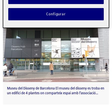
DESCOBRIR LA SENYALÍSTICA: Museu de Disseny Barcelona
Publicat per
Publicat per
Kenia Rodriguez Serrano
Configurar
Visibilitat:
Data de publicació
el DESCOBRIR LA SENYALÍSTICA: Muse
Públic
-
7 Març 2022
-
comentari
Museu del Disseny de Barcelona El museu del disseny es troba en
un edifici de 4 plantes on comparteix espai amb l’associació…