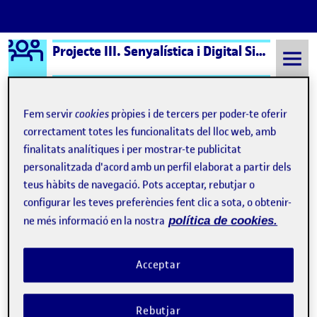
Logo Ágora
Projecte III. Senyalística i Digital Signage aula 2
Saltar al contingut
Fem servir
cookies
pròpies i de tercers per poder-te oferir
correctament totes les funcionalitats del lloc web, amb
Semestre 20212 - Aula 2
Kenia Rodriguez Serrano
finalitats analítiques i per mostrar-te publicitat
personalitzada d'acord amb un perfil elaborat a partir dels
Kenia Rodriguez Serrano
teus hàbits de navegació. Pots acceptar, rebutjar o
configurar les teves preferències fent clic a sota, o obtenir-
APLICACIÓ
Publicat per
ne més informació en la nostra
política de cookies.
Publicat per
Kenia Rodriguez Serrano
Visibilitat:
Data de publicació
27 maig, 2022 8:49 pm
el APLICACIÓ
Públic
-
26 Maig 2022
-
comentari
Acceptar
PAC4 - Aplicació …
Rebutjar