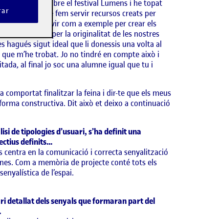
 saber-ne més sobre el festival Lumens i he topat
rar
es inevitable que fem servir recursos creats per
nos o fer-los servir com a exemple per crear els
em de vetllar per la originalitat de les nostres
 hagués sigut ideal que li donessis una volta al
 la que m’he trobat. Jo no tindré en compte això i
itada, al final jo soc una alumne igual que tu i
a comportat finalitzar la feina i dir-te que els meus
forma constructiva. Dit això et deixo a continuació
si de tipologies d’usuari, s’ha definit una
jectius definits…
 es centra en la comunicació i correcta senyalització
ones. Com a memòria de projecte conté tots els
enyalística de l’espai.
ari detallat dels senyals que formaran part del
…