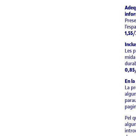
Adequ
infor
Prese
l’esp
1,55/
Inclu
Les p
mida 
durab
0,85
En la
La pr
algun
parau
pagin
Pel q
algun
intro