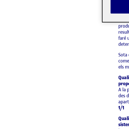
que s
amb u
terce
nostr
produ
resul
faré 
deter
Sota 
comen
els m
Quali
propo
A la 
des d
apart
1/1
Quali
siste