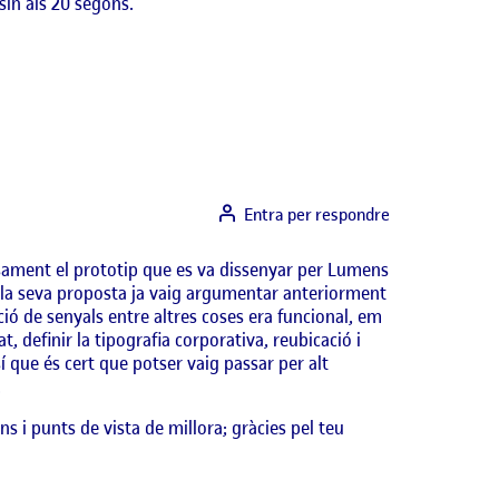
sin als 20 segons.
Entra per respondre
isament el prototip que es va dissenyar per Lumens
e la seva proposta ja vaig argumentar anteriorment
ció de senyals entre altres coses era funcional, em
at, definir la tipografia corporativa, reubicació i
í que és cert que potser vaig passar per alt
.
 i punts de vista de millora; gràcies pel teu