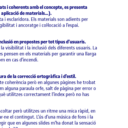
ats i coherents amb el concepte, es presenta
 aplicació de materials…).
 i esclaridora. Els materials son adients per
bilitat i ancoratge i col·locació a l’espai.
inclusió en propostes per tot tipus d’usuaris.
 visibilitat i la inclusió dels diferents usuaris. La
 es pensen en els materials per garantir una llarga
om en cas d’incendi.
ra de la correcció ortogràfica i d’estil.
i te coherència però en algunes pàgines he trobat
om alguna paraula orfe, salt de pàgina per error o
què utilitzes correctament l’índex però no has
coltar però utilitzes un ritme una mica ràpid, en
r-ne el contingut. L’ús d’una música de fons i la
gir que en algunes slides m’ha donat la sensació