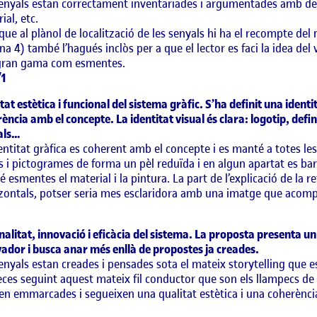
enyals estan correctament inventariades i argumentades amb det
ial, etc.
 que al plànol de localització de les senyals hi ha el recompte del 
na 4) també l’hagués inclòs per a que el lector es faci la idea d
gran gama com esmentes.
/1
tat estètica i funcional del sistema gràfic. S’ha definit una ident
ència amb el concepte. La identitat visual és clara: logotip, defin
als…
entitat gràfica es coherent amb el concepte i es manté a totes les
s i pictogrames de forma un pèl reduïda i en algun apartat es ba
 esmentes el material i la pintura. La part de l’explicació de la r
zontals, potser seria mes esclaridora amb una imatge que acompa
nalitat, innovació i eficàcia del sistema. La proposta presenta un 
ador i busca anar més enllà de propostes ja creades.
enyals estan creades i pensades sota el mateix storytelling que es
eces seguint aquest mateix fil conductor que son els llampecs de
n emmarcades i segueixen una qualitat estètica i una coherència d