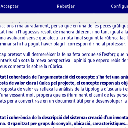
àpigues que mentre llegia el teu treball, he tingut curiositat per
Acceptar
Rebutjar
Configu
n treball d’una altre artista molt igual al teu a Behance. Sovint 
res persones, ja sigui per nodrir la nostre feina com per inspirar-
es propis projectes. Com a futurs dissenyadors que som i serem, h
ccions i malauradament, penso que en una de les peces gràfiques
tat final i l’haguessis resolt de manera diferent i no tant igual a
una avaluació sense que afecti la nota final seguint la rúbrica facil
minar si hi ha pogut haver plagi li correspon dir-ho al professor.
cap pretext vull desmerèixer la feina feta perquè sé l’esforç que h
taris són sota la meva perspectiva i opinió que espero rebis de 
eus comentaris sobre la rúbrica.
tat i coherència de l’argumentació del concepte: s’ha fet una anàli
sta de valor clara i única pel projecte, el concepte respon als ob
proposta de valor es reflexa la anàlisis de la tipologia d’usuaris i
’una vessant molt propera que es il·luminant el camí de les pers
ats per a convertir-se en un document útil per a desenvolupar la s
tat i coherència de la descripció del sistema: creació d’un invent
ma. Organitzat per grups de senyals, ubicació, característiques