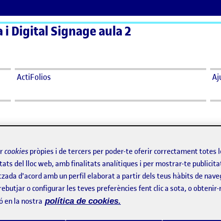
a i Digital Signage aula 2
ActiFolios
Aj
ir
cookies
pròpies i de tercers per poder-te oferir correctament totes 
tats del lloc web, amb finalitats analítiques i per mostrar-te publicita
says:
Andrea Sardà Sarda Andujar
tzada d'acord amb un perfil elaborat a partir dels teus hàbits de nave
Visibilitat:
Públic
19 juny, 2022
rebutjar o configurar les teves preferències fent clic a sota, o obtenir
Elena,
ó en la nostra
política de cookies.
III I PECHAKUCHA
 que res vull felicitar-te per haver arribat fins al final i entrega