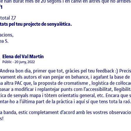
e han durat més de 20 segons i en canvi en altres que no arribes
/1
total 7,7
itats pel teu projecte de senyalètica.
acions,
a S.
says:
Elena del Val Martín
Visibilitat:
Públic
20 juny, 2022
Andrea bon dia, primer que tot, gràcies pel teu feedback :) Prec
ivament els autors el van penjar en behance, i agafant la base d
a altra PAC que, la proposta de cromatisme , logística de col·loca
basar a modificar i replantejar punts com l’accessibilitat, llegibilit
tica de senyals mapa i tòtem orientatiu general, etc. Encara que s
tar-ho a l’última part de la pràctica i aquí sí que tens tota la raó
ra banda, estic completament d’acord amb les vostres observacions
s!
a