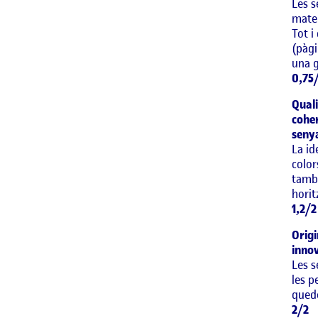
Les s
mater
Tot i
(pàgi
una 
0,75
Quali
coher
seny
La id
color
també
horit
1,2/2
Origi
innov
Les s
les p
quede
2/2