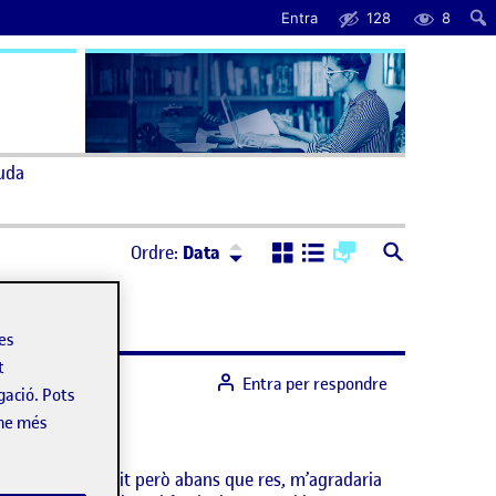
Entra
128
8
uda
Ordre:
Descendent
Ordre:
Data
les
t
Entra per respondre
gació. Pots
-ne més
t el treball amb èxit però abans que res, m’agradaria