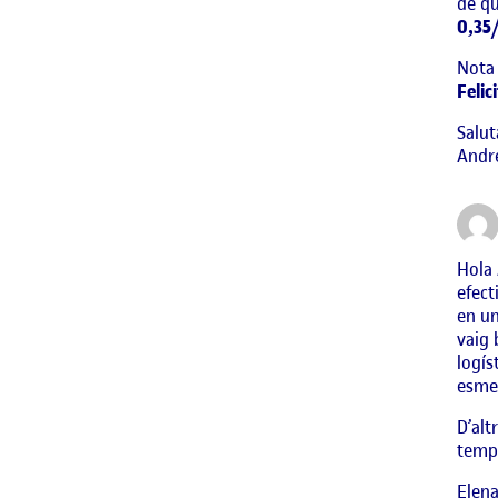
de qu
0,35
Nota 
Felic
Salut
Andre
Hola 
efect
en un
vaig 
logís
esmen
D’alt
temp
Elen