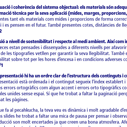
ació i coherència del sistema objectual: els materials són adequ
mació tècnica per la seva aplicació (mides, marges, proporcions,
ntes tant els materials com mides i proporcions de forma correcta
ai i es pensen en el futur. També presentes cotes, distàncies de llegi
2
sió a nivell de sostenibilitat i respecte al medi ambient. Així com 
eces estan pensades i dissenyades a diferents nivells per afavorir la
de les tipografies vetllen per garantir la seva llegibilitat. També
ilitat sobre tot per les hores d’encesa i en condicions adverses c
/1
 presentació hi ha un ordre clar de l’estructura dels continguts i cu
esentació està ordenada i el contingut segueix l’índex establert 
s errors ortogràfics com algun accent i errors orto tipogràfics c
les unides sense espai. Sí que he trobat a faltar la paginació per
at les pàgines.
ue fa al pecahkucha, la teva veu es dinàmica i molt agradable d’es
s slides he trobat a faltar una mica de pausa per pensar i observa
ducció son molt encertades ja que creen una bona atmosfera. Afe