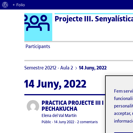
Quant al WordPress
+ Folio
Logo Ágora
Projecte III. Senyalístic
Saltar al contingut
Participants
Semestre 20212 - Aula 2
14 Juny, 2022
14 Juny, 2022
Fem serv
funcionali
PRÀCTICA PROJECTE III I
Publicat per
personali
PECHAKUCHA
acceptar, 
Publicat per
Elena del Val Martín
Hola 
informaci
Visibilitat:
Data de publicació
a PRÀCTICA PROJECTE 
Públic
-
14 Juny 2022
-
2 comentaris
Abans