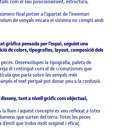
alls com el seu posicionament, estructura,
número final potser a l’apartat de l’inventari
el volum de senyals encara el sistema no compti amb
itat gràfica pensada per l’espai, seguint una
ició de colors, tipografies, layout, composició dels
 peces. Desenvolupes la tipografia, paleta de
rreja el contingut com al de cromatismes que
etícula que parla sobre les senyals més
nyés el text perquè pot donar peu a la confusió.
disseny, tant a nivell gràfic com objectual,
 la llum i aquest concepte es veu reflexat a totes
 lumens que surten del terra. Totes les peces
’estil que trobo molt original i eficaç.