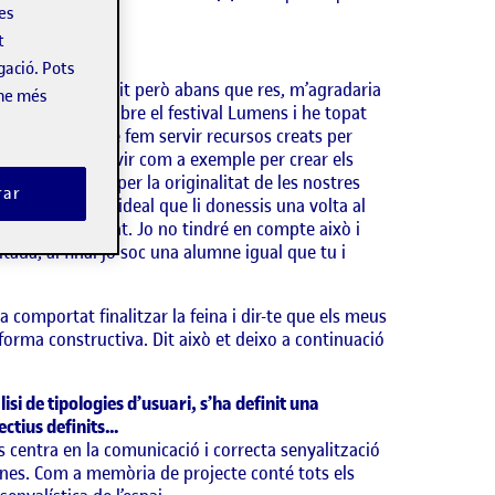
les
t
gació. Pots
t el treball amb èxit però abans que res, m’agradaria
-ne més
 saber-ne més sobre el festival Lumens i he topat
es inevitable que fem servir recursos creats per
nos o fer-los servir com a exemple per crear els
em de vetllar per la originalitat de les nostres
rar
 hagués sigut ideal que li donessis una volta al
 la que m’he trobat. Jo no tindré en compte això i
itada, al final jo soc una alumne igual que tu i
a comportat finalitzar la feina i dir-te que els meus
forma constructiva. Dit això et deixo a continuació
si de tipologies d’usuari, s’ha definit una
jectius definits…
 es centra en la comunicació i correcta senyalització
ones. Com a memòria de projecte conté tots els