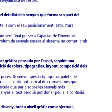
enyalística de l’espai.
ari detallat dels senyals que formaran part del
…
alls com el seu posicionament, estructura,
número final potser a l’apartat de l’inventari
el volum de senyals encara el sistema no compti amb
itat gràfica pensada per l’espai, seguint una
ició de colors, tipografies, layout, composició dels
 peces. Desenvolupes la tipografia, paleta de
rreja el contingut com al de cromatismes que
etícula que parla sobre les senyals més
nyés el text perquè pot donar peu a la confusió.
disseny, tant a nivell gràfic com objectual,