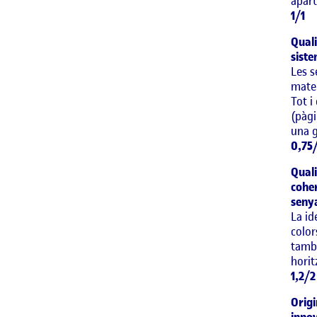
apart
1/1
Quali
siste
Les s
mater
Tot i
(pàgi
una 
0,75
Quali
coher
seny
La id
color
també
horit
1,2/2
Origi