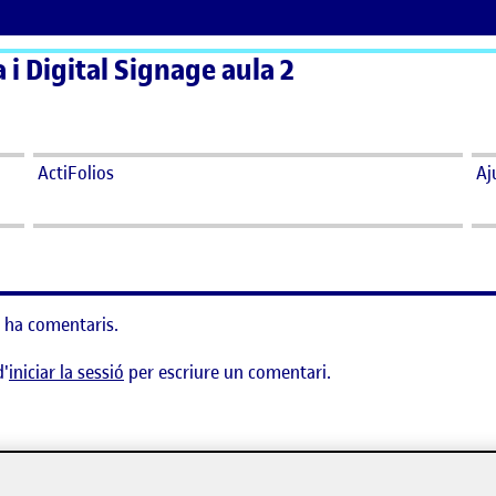
a i Digital Signage aula 2
ActiFolios
Aj
 ha comentaris.
d'
iniciar la sessió
per escriure un comentari.
xecutiu
says:
Andrea Sardà Sarda Andujar