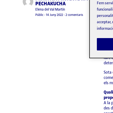
PECHAKUCHA
Fem serv
funcionali
Publicat per
Elena del Val Martín
Hola 
Visibilitat:
Data de publicació
a PRÀCTICA PROJECTE 
Públic
-
14 Juny 2022
-
2 comentaris
personali
Abans
acceptar, 
que s
informaci
amb u
terce
nostr
produ
resul
faré 
deter
Sota 
comen
els m
Quali
propo
A la 
des d