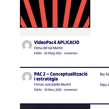
VideoPac4 APLICACIÓ
Publicat per
Publicat per
Elena del Val Martín
Visibilitat:
Data de publicació
el VideoPac4 APLICACIÓ
Públic
-
26 Maig 2022
-
comentari
PAC 2 – Conceptualització
Publicat per
No hi
i estratègia
Heu 
Publicat per
Ferran Juncadella Murtró
Visibilitat:
Data de publicació
el PAC 2 – Conceptualitza
Públic
-
30 Març 2022
-
comentari