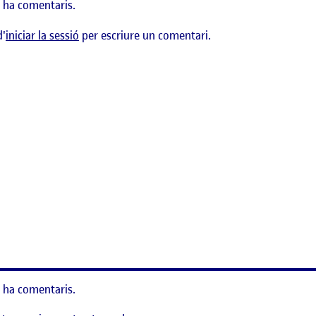
 ha comentaris.
d'
iniciar la sessió
per escriure un comentari.
TICA: Museu de Disseny Barcelona
 ha comentaris.