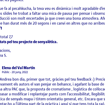
ue fa al pecahkucha, la teva veu es dinàmica i molt agradable d’es
s slides he trobat a faltar una mica de pausa per pensar i observa
ducció son molt encertades ja que creen una bona atmosfera. Afe
e han durat més de 20 segons i en canvi en altres que no arribes
/1
total 7,7
itats pel teu projecte de senyalètica.
acions,
a S.
says:
Elena del Val Martín
Visibilitat:
Públic
20 juny, 2022
Andrea bon dia, primer que tot, gràcies pel teu feedback :) Prec
ivament els autors el van penjar en behance, i agafant la base d
a altra PAC que, la proposta de cromatisme , logística de col·loca
basar a modificar i replantejar punts com l’accessibilitat, llegibilit
tica de senyals mapa i tòtem orientatiu general, etc. Encara que s
tar-ho a l’última part de la pràctica i aquí sí que tens tota la raó