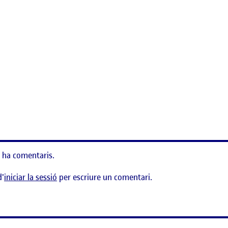
 ha comentaris.
d'
iniciar la sessió
per escriure un comentari.
ció i estratègia