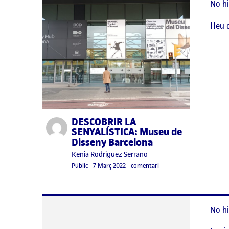
No hi
Heu 
DESCOBRIR LA
Publicat per
SENYALÍSTICA: Museu de
Disseny Barcelona
Publicat per
Kenia Rodriguez Serrano
Visibilitat:
Data de publicació
el DESCOBRIR LA SENYALÍS
Públic
-
7 Març 2022
-
comentari
No hi