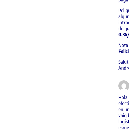
Pel q
algun
intro
de qu
0,35
Nota 
Felic
Salut
Andre
Hola 
efect
en un
vaig 
logís
esmen