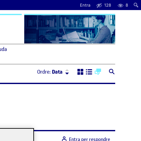
Entra
128
8
uda
Ordre:
Descendent
Ordre:
Data
Entra per respondre