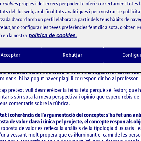
ir
cookies
pròpies i de tercers per poder-te oferir correctament totes 
Visibilitat:
Públic
19 juny, 2022
tats del lloc web, amb finalitats analítiques i per mostrar-te publicita
Elena,
III I PECHAKUCHA
tzada d'acord amb un perfil elaborat a partir dels teus hàbits de nave
 que res vull felicitar-te per haver arribat fins al final i entrega
rebutjar o configurar les teves preferències fent clic a sota, o obtenir
àpigues que mentre llegia el teu treball, he tingut curiositat per
ó en la nostra
política de cookies.
n treball d’una altre artista molt igual al teu a Behance. Sovint 
res persones, ja sigui per nodrir la nostre feina com per inspirar-
es propis projectes. Com a futurs dissenyadors que som i serem, h
Acceptar
Rebutjar
Configu
ccions i malauradament, penso que en una de les peces gràfiques
tat final i l’haguessis resolt de manera diferent i no tant igual a
una avaluació sense que afecti la nota final seguint la rúbrica facil
minar si hi ha pogut haver plagi li correspon dir-ho al professor.
cap pretext vull desmerèixer la feina feta perquè sé l’esforç que h
taris són sota la meva perspectiva i opinió que espero rebis de 
eus comentaris sobre la rúbrica.
tat i coherència de l’argumentació del concepte: s’ha fet una anàli
sta de valor clara i única pel projecte, el concepte respon als ob
proposta de valor es reflexa la anàlisis de la tipologia d’usuaris i
’una vessant molt propera que es il·luminant el camí de les pers