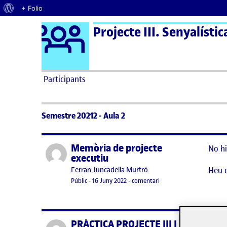
Quant al WordPress
+ Folio
Logo Ágora
Projecte III. Senyalístic
Saltar al contingut
Participants
Semestre 20212 - Aula 2
Memòria de projecte
Publicat per
No hi
executiu
Heu 
Publicat per
Ferran Juncadella Murtró
Visibilitat:
Data de publicació
el Memòria de projecte e
Públic
-
16 Juny 2022
-
comentari
PRÀCTICA PROJECTE III I
Publicat per