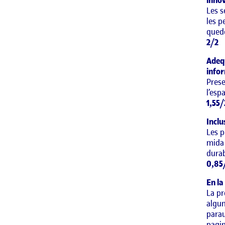
innov
Les s
les p
quede
2/2
Adequ
infor
Prese
l’esp
1,55/
Inclu
Les p
mida 
durab
0,85
En la
La pr
algun
parau
pagin