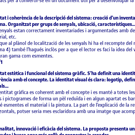
ats per a convertir-se en un document útil per a desenvolupar la s
tat i coherència de la descripció del sistema: creació d’un invent
ma. Organitzat per grups de senyals, ubicació, característiques
enyals estan correctament inventariades i argumentades amb det
ial, etc.
 que al plànol de localització de les senyals hi ha el recompte del 
na 4) també l’hagués inclòs per a que el lector es faci la idea d
gran gama com esmentes.
/1
tat estètica i funcional del sistema gràfic. S’ha definit una ident
ència amb el concepte. La identitat visual és clara: logotip, defin
als…
entitat gràfica es coherent amb el concepte i es manté a totes les
s i pictogrames de forma un pèl reduïda i en algun apartat es ba
 esmentes el material i la pintura. La part de l’explicació de la r
zontals, potser seria mes esclaridora amb una imatge que acompa
nalitat, innovació i eficàcia del sistema. La proposta presenta un 