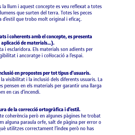
 la llum i aquest concepte es veu reflexat a totes
 lumens que surten del terra. Totes les peces
’estil que trobo molt original i eficaç.
ats i coherents amb el concepte, es presenta
 aplicació de materials…).
 i esclaridora. Els materials son adients per
bilitat i ancoratge i col·locació a l’espai.
inclusió en propostes per tot tipus d’usuaris.
 visibilitat i la inclusió dels diferents usuaris. La
 es pensen en els materials per garantir una llarga
om en cas d’incendi.
ra de la correcció ortogràfica i d’estil.
i te coherència però en algunes pàgines he trobat
om alguna paraula orfe, salt de pàgina per error o
què utilitzes correctament l’índex però no has