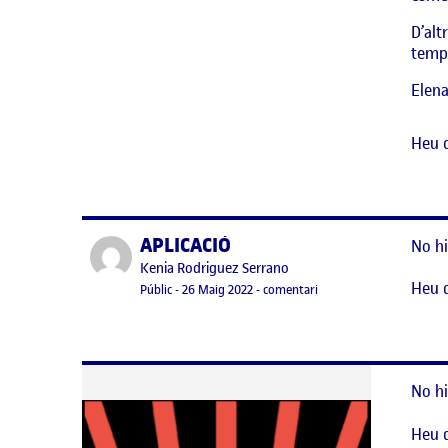
D’alt
temp
Elen
Heu 
APLICACIÓ
Publicat per
No hi
Publicat per
Kenia Rodriguez Serrano
Heu 
Visibilitat:
Data de publicació
27 maig, 2022 8:49 pm
el APLICACIÓ
Públic
-
26 Maig 2022
-
comentari
No hi
Heu 