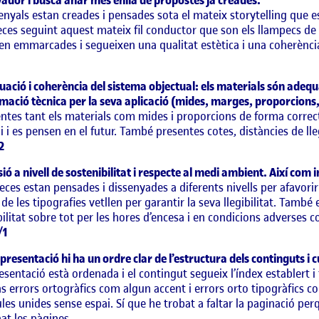
ador i busca anar més enllà de propostes ja creades.
enyals estan creades i pensades sota el mateix storytelling que es
eces seguint aquest mateix fil conductor que son els llampecs de
n emmarcades i segueixen una qualitat estètica i una coherència d
ació i coherència del sistema objectual: els materials són adequ
mació tècnica per la seva aplicació (mides, marges, proporcions,
ntes tant els materials com mides i proporcions de forma correcta
ai i es pensen en el futur. També presentes cotes, distàncies de llegi
2
sió a nivell de sostenibilitat i respecte al medi ambient. Així com 
eces estan pensades i dissenyades a diferents nivells per afavorir la
de les tipografies vetllen per garantir la seva llegibilitat. També
ilitat sobre tot per les hores d’encesa i en condicions adverses c
/1
 presentació hi ha un ordre clar de l’estructura dels continguts i cu
esentació està ordenada i el contingut segueix l’índex establert 
s errors ortogràfics com algun accent i errors orto tipogràfics c
les unides sense espai. Sí que he trobat a faltar la paginació per
at les pàgines.